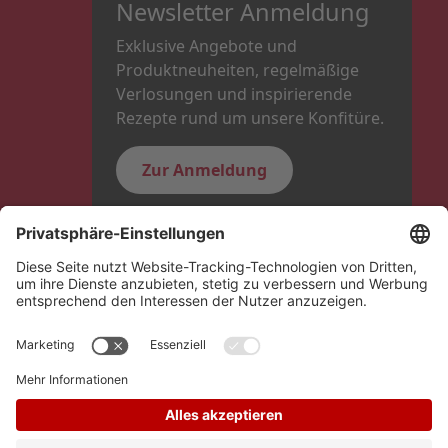
Newsletter Anmeldung
Exklusive Angebote und
Produktneuheiten, regelmäßige
Verlosungen und inspirierende
Rezepte rund um unsere Konfitüre.
Zur Anmeldung
Folge uns
Hero Global
Copyright © Schwartauer Werke 2026